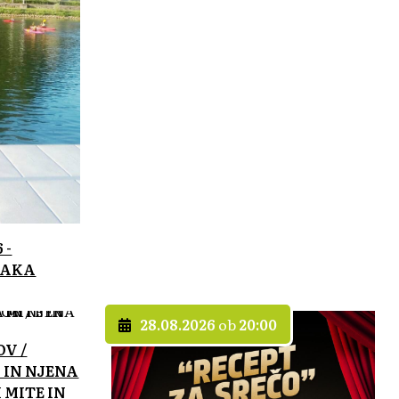
 -
JAKA
28.08.2026
ob
20:00
OV /
 IN NJENA
 MITE IN