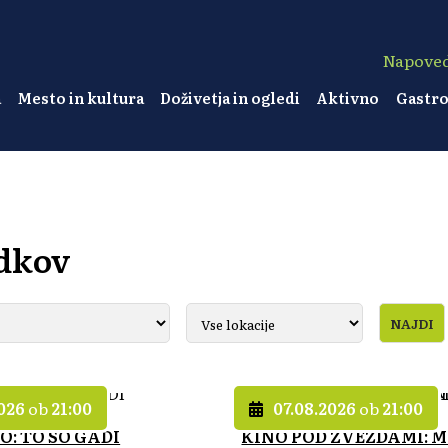
Napove
a
Mesto in kultura
Doživetja in ogledi
Aktivno
Gastr
dkov
2026
ob
21:00
07.08.2026
ob
21:00
O: TO SO GADI
KINO POD ZVEZDAMI: