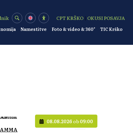
dnik
CPT KRŠKO
|
OKUSI POSAVJA
onomija
Namestitve
Foto & video & 360°
TIC Krško
08.08.2026
ob
09:00
 MAMMA