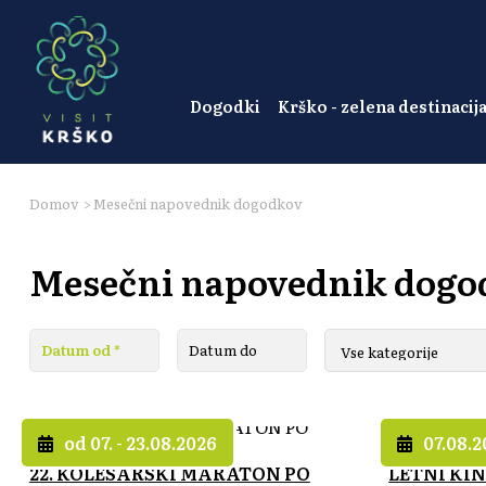
Osrednja vsebina
Dogodki
Krško - zelena destinacij
Domov
>
Mesečni napovednik dogodkov
Mesečni napovednik dogo
od 07. - 23.08.2026
07.08.
22. KOLESARSKI MARATON PO
LETNI KIN