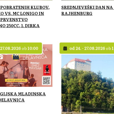
POBRATENIH KLUBOV,
SREDNJEVEŠKI DAN NA
O VS. MC LONIGO IN
RAJHENBURG
 PRVENSTVO
 250CC, 1. DIRKA
- 27.08.2026
ob
10:00
od 24. - 27.08.2026
ob
1
REGIJSKA MLADINSKA
DELAVNICA