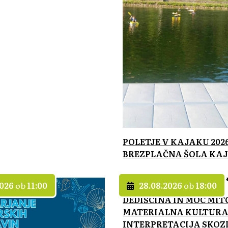
POLETJE V KAJAKU 2026
BREZPLAČNA ŠOLA KA
2026
ob
11:00
28.08.2026
ob
18:00
DEDIŠCINA IN MOC MIT
MATERIALNA KULTURA
INTERPRETACIJA SKOZI