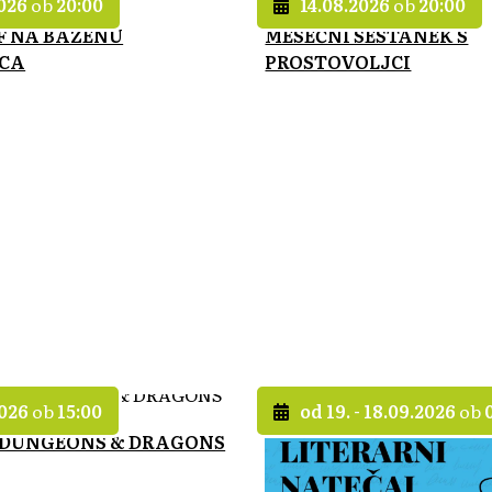
2026
ob
20:00
14.08.2026
ob
20:00
FF NA BAZENU
MESEČNI SESTANEK S
ICA
PROSTOVOLJCI
2026
ob
15:00
od 19. - 18.09.2026
ob
 DUNGEONS & DRAGONS