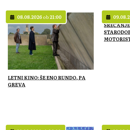
08.08.2026
ob
21:00
09.08.
SREČANJE
STARODOB
MOTORIS
LETNI KINO: ŠE ENO RUNDO, PA
GREVA