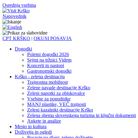
Osrednja vsebina
Napovednik
CPT KRŠKO
|
OKUSI POSAVJA
Dogodki
Poletni dogodki 2026
Sejmi na tržnici Videm
Koncerti in nastopi
Gastronomski dogodki
Krško - zelena destinacija
Trajnostna mobilnost
Zelene navade destinacije Krško
Zeleni napotki za obiskovalce
Vsebine za ponudnike
MANJ plastike, VEČ trajnosti
Zeleni kazalniki destinacije Krško
Zelena shema slovenskega turizma in ključni dokumenti
Ankete in analize
Mesto in kultura
Doživetja in ogledi
Posavje na dlani: zeleno doživetje