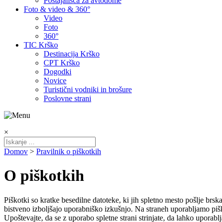
Postajališča za avtodome
Foto & video & 360°
Video
Foto
360°
TIC Krško
Destinacija Krško
CPT Krško
Dogodki
Novice
Turistični vodniki in brošure
Poslovne strani
×
Domov
>
Pravilnik o piškotkih
O piškotkih
Piškotki so kratke besedilne datoteke, ki jih spletno mesto pošlje brsk
bistveno izboljšajo uporabniško izkušnjo. Na straneh uporabljamo pišk
Upoštevajte, da se z uporabo spletne strani strinjate, da lahko uporab