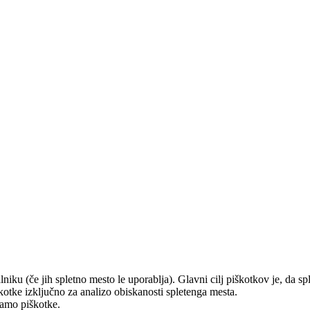
alniku (če jih spletno mesto le uporablja). Glavni cilj piškotkov je, da s
otke izključno za analizo obiskanosti spletenga mesta.
ljamo piškotke.