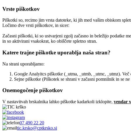
Vrste piškotkov
Piškotki so, recimo jim vrsta datoteke, ki jih med vašim obiskom splet
Ločimo dve vrsti piškotkov, in sicer:
Začasni piškotki, ki so ustvarjeni zgolj začasno in beležijo podatke m
in so aktivirani vsakokrat, ko obiščete spletno stran.
Katere trajne piškotke uporablja naša stran?
Na strani uporabljamo:
Google Analyitcs piškotke (_utma, _utmb, _utmc, _utmz). Več o
Sejne piškotke (Piškotek se shrani v začasni pomnilnik in se ne 
Onemogočenje piškotkov
V nastavitvah brskalnika lahko piškotke kadarkoli izklopite,
vendar 
07 490 22 20
tic.krsko@cptkrsko.si