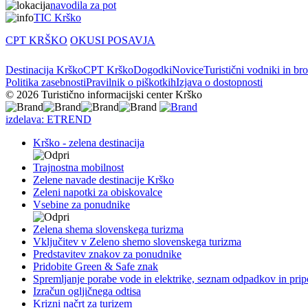
navodila za pot
TIC Krško
CPT KRŠKO
OKUSI POSAVJA
Destinacija Krško
CPT Krško
Dogodki
Novice
Turistični vodniki in br
Politika zasebnosti
Pravilnik o piškotkih
Izjava o dostopnosti
© 2026 Turistično informacijski center Krško
izdelava: ETREND
Krško - zelena destinacija
Trajnostna mobilnost
Zelene navade destinacije Krško
Zeleni napotki za obiskovalce
Vsebine za ponudnike
Zelena shema slovenskega turizma
Vključitev v Zeleno shemo slovenskega turizma
Predstavitev znakov za ponudnike
Pridobite Green & Safe znak
Spremljanje porabe vode in elektrike, seznam odpadkov in prip
Izračun ogljičnega odtisa
Krizni načrt za turizem