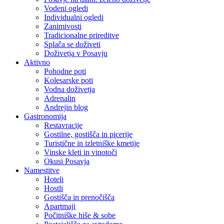
Vodeni ogledi
Individualni ogledi
Zanimivosti
Tradicionalne prireditve
Splača se doživeti
Doživetja v Posavju
Aktivno
Pohodne poti
Kolesarske poti
Vodna doživetja
Adrenalin
Andrejin blog
Gastronomija
Restavracije
Gostilne, gostišča in picerije
Turistične in izletniške kmetije
Vinske kleti in vinotoči
Okusi Posavja
Namestitve
Hoteli
Hostli
Gostišča in prenočišča
Apartmaji
Počitniške hiše & sobe