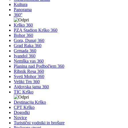
Kultura
Panorama
360°
Krško 360
PZA Stadion Krško 360
Bohor 360
Gora, Dunaj 360
Grad Raka 360
Grmada 360
Ivandol 360
Nemška vas 360
Planina nad Podbočjem 360
Ribnik Resa 360
Sveti Mohor 360
Veliki Trn 360
Ajdovska jama 360
TIC Krško
Destinacija Krško
CPT Krško
Dogodki
Novice
Turistični vodniki in brošure
Poslovne strani