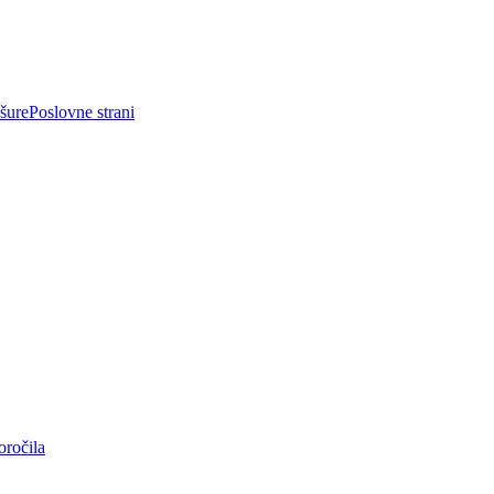
ošure
Poslovne strani
oročila