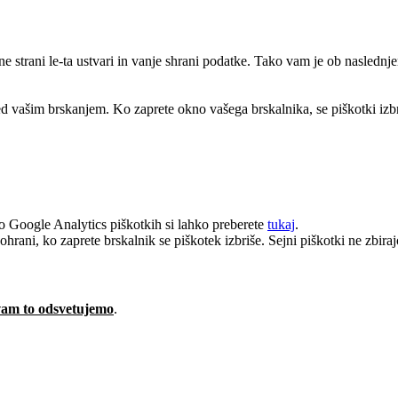
ne strani le-ta ustvari in vanje shrani podatke. Tako vam je ob naslednj
ed vašim brskanjem. Ko zaprete okno vašega brskalnika, se piškotki izbr
 Google Analytics piškotkih si lahko preberete
tukaj
.
ohrani, ko zaprete brskalnik se piškotek izbriše. Sejni piškotki ne zbir
vam to odsvetujemo
.