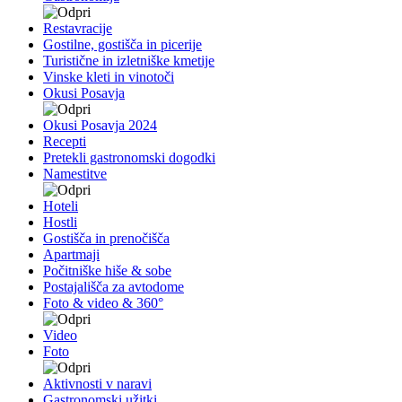
Restavracije
Gostilne, gostišča in picerije
Turistične in izletniške kmetije
Vinske kleti in vinotoči
Okusi Posavja
Okusi Posavja 2024
Recepti
Pretekli gastronomski dogodki
Namestitve
Hoteli
Hostli
Gostišča in prenočišča
Apartmaji
Počitniške hiše & sobe
Postajališča za avtodome
Foto & video & 360°
Video
Foto
Aktivnosti v naravi
Gastronomski užitki