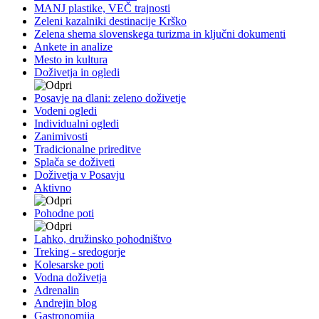
MANJ plastike, VEČ trajnosti
Zeleni kazalniki destinacije Krško
Zelena shema slovenskega turizma in ključni dokumenti
Ankete in analize
Mesto in kultura
Doživetja in ogledi
Posavje na dlani: zeleno doživetje
Vodeni ogledi
Individualni ogledi
Zanimivosti
Tradicionalne prireditve
Splača se doživeti
Doživetja v Posavju
Aktivno
Pohodne poti
Lahko, družinsko pohodništvo
Treking - sredogorje
Kolesarske poti
Vodna doživetja
Adrenalin
Andrejin blog
Gastronomija