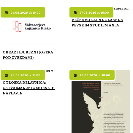
24.08.2026
ob
19:00
27.08.2026
ob
19:00
VEČER VOKALNE GLASBE S
PEVSKIM STUDIEM ANJA
OBRAZI LJUBEZNI (OPERA
POD ZVEZDAMI)
28.08.2026
ob
11:00
28.08.2026
ob
18:00
OTROŠKA DELAVNICA:
USTVARJANJE IZ MORSKIH
NAPLAVIN