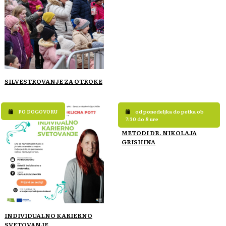
SILVESTROVANJE ZA OTROKE
PO DOGOVORU
od ponedeljka do petka ob
7:30 do 8 ure
TELOVADBA: 1000 GIBOV PO
METODI DR. NIKOLAJA
GRISHINA
INDIVIDUALNO KARIERNO
SVETOVANJE