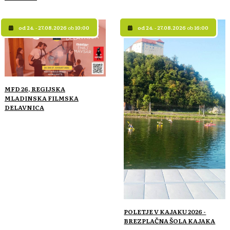
od 24. - 27.08.2026
ob
10:00
od 24. - 27.08.2026
ob
16:00
MFD 26, REGIJSKA
MLADINSKA FILMSKA
DELAVNICA
POLETJE V KAJAKU 2026 -
BREZPLAČNA ŠOLA KAJAKA