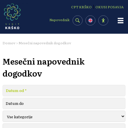
Osrednja vsebina
|
CPT KRŠKO
OKUSI POSAVJA
Napovednik
Domov
Mesečni napovednik dogodkov
>
Mesečni napovednik
dogodkov