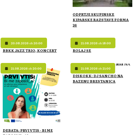
ODPRTJE SKUPINSKE
KIPARSKE RAZSTAVE FORMA
26
20.08.2026
ob
20:00
21.08.2026
ob
18:00
BBKK JAZZ TRIO, KONCERT
ROLAJ SE
21.08.2026
ob
20:00
21.08.2026
ob
21:00
DISKOKK: DJ SANCHO NA
BAZENU BRESTANICA
DEBATA: PRVI VTIS - BI ME