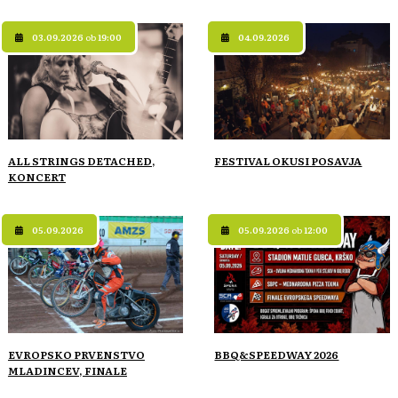
03.09.2026
ob
19:00
04.09.2026
ALL STRINGS DETACHED,
FESTIVAL OKUSI POSAVJA
KONCERT
05.09.2026
05.09.2026
ob
12:00
EVROPSKO PRVENSTVO
BBQ&SPEEDWAY 2026
MLADINCEV, FINALE