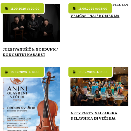
11.09.2026
ob
20:00
13.09.2026
ob
18:00
VELIČASTNA! / KOMEDIJA
JURE IVANUŠIČ & NORDUNK /
KONCERTNI KABARET
16.09.2026
ob
19:00
18.09.2026
ob
18:00
ARTY PARTY, SLIKARSKA
DELAVNICA IN VEČERJA