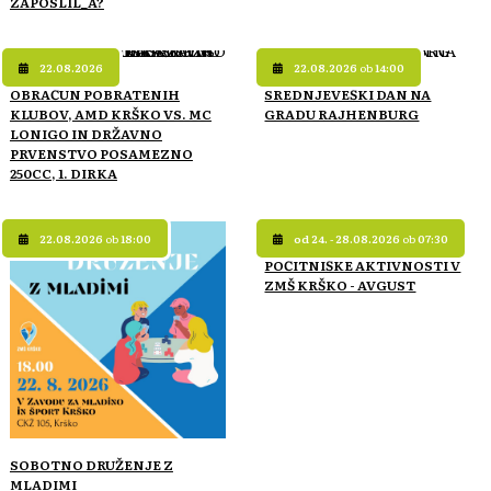
ZAPOSLIL_A?
22.08.2026
22.08.2026
ob
14:00
OBRAČUN POBRATENIH
SREDNJEVEŠKI DAN NA
KLUBOV, AMD KRŠKO VS. MC
GRADU RAJHENBURG
LONIGO IN DRŽAVNO
PRVENSTVO POSAMEZNO
250CC, 1. DIRKA
22.08.2026
ob
18:00
od 24. - 28.08.2026
ob
07:30
POČITNIŠKE AKTIVNOSTI V
ZMŠ KRŠKO - AVGUST
SOBOTNO DRUŽENJE Z
MLADIMI