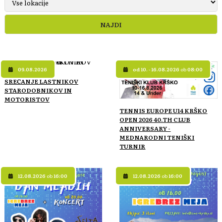
09.08.2026
od 10. - 16.08.2026
ob
08:00
SREČANJE LASTNIKOV
STARODOBNIKOV IN
MOTORISTOV
TENNIS EUROPE U14 KRŠKO
OPEN 2026 40.TH CLUB
ANNIVERSARY -
MEDNARODNI TENIŠKI
TURNIR
12.08.2026
ob
16:00
12.08.2026
ob
16:00