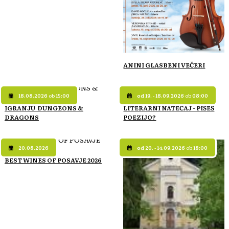
ANINI GLASBENI VEČERI
18.08.2026
ob
15:00
od 19. - 18.09.2026
ob
08:00
IGRANJU DUNGEONS &
LITERARNI NATEČAJ - PIŠEŠ
DRAGONS
POEZIJO?
20.08.2026
od 20. - 14.09.2026
ob
18:00
BEST WINES OF POSAVJE 2026