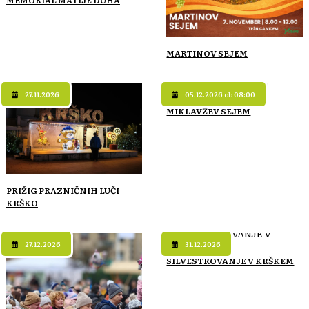
MARTINOV SEJEM
27.11.2026
05.12.2026
ob
08:00
MIKLAVŽEV SEJEM
PRIŽIG PRAZNIČNIH LUČI
KRŠKO
27.12.2026
31.12.2026
SILVESTROVANJE V KRŠKEM