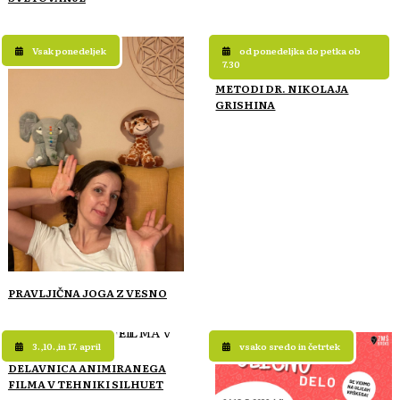
Vsak ponedeljek
od ponedeljka do petka ob
7.30
TELOVADBA: 1000 GIBOV PO
METODI DR. NIKOLAJA
GRISHINA
PRAVLJIČNA JOGA Z VESNO
3.,10.,in 17. april
vsako sredo in četrtek
DELAVNICA ANIMIRANEGA
FILMA V TEHNIKI SILHUET