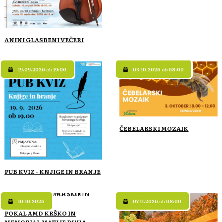
ANINI GLASBENI VEČERI
19.09.2026
ob
19:00
03.10.2026
ob
08:00
ČEBELARSKI MOZAIK
PUB KVIZ - KNJIGE IN BRANJE
10.10.2026
07.11.2026
ob
08:00
POKAL AMD KRŠKO IN
MEMORIAL MATIJE DUHA