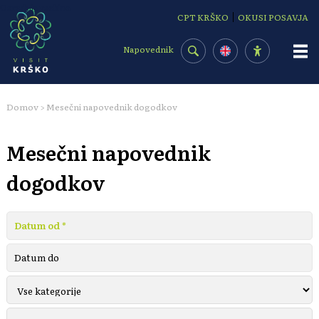
Osrednja vsebina
|
CPT KRŠKO
OKUSI POSAVJA
Napovednik
Domov
Mesečni napovednik dogodkov
>
Mesečni napovednik
dogodkov