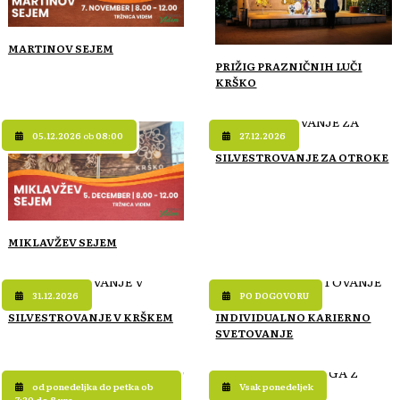
MARTINOV SEJEM
PRIŽIG PRAZNIČNIH LUČI
KRŠKO
05.12.2026
ob
08:00
27.12.2026
SILVESTROVANJE ZA OTROKE
MIKLAVŽEV SEJEM
31.12.2026
PO DOGOVORU
SILVESTROVANJE V KRŠKEM
INDIVIDUALNO KARIERNO
SVETOVANJE
od ponedeljka do petka ob
Vsak ponedeljek
7:30 do 8 ure