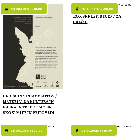
28.08.2026
ob
18:00
28.08.2026
ob
20:00
ROK ŠKRLEP: RECEPT ZA
SREČO!
DEDIŠCINA IN MOC MITOV /
MATERIALNA KULTURA IN
NJENA INTERPRETACIJA
SKOZI MITE IN PRIPOVEDI
28.08.2026
ob
20:00
03.09.2026
ob
19:00