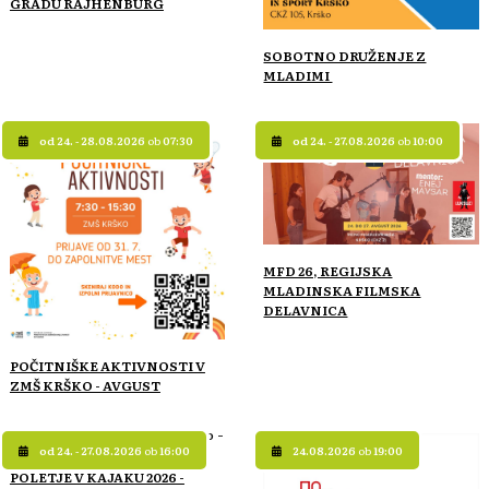
GRADU RAJHENBURG
SOBOTNO DRUŽENJE Z
MLADIMI
od 24. - 28.08.2026
ob
07:30
od 24. - 27.08.2026
ob
10:00
MFD 26, REGIJSKA
MLADINSKA FILMSKA
DELAVNICA
POČITNIŠKE AKTIVNOSTI V
ZMŠ KRŠKO - AVGUST
od 24. - 27.08.2026
ob
16:00
24.08.2026
ob
19:00
POLETJE V KAJAKU 2026 -