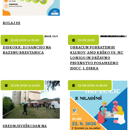
ROLAJ SE
21.08.2026
ob
21:00
22.08.2026
DISKOKK: DJ SANCHO NA
OBRAČUN POBRATENIH
BAZENU BRESTANICA
KLUBOV, AMD KRŠKO VS. MC
LONIGO IN DRŽAVNO
PRVENSTVO POSAMEZNO
250CC, 1. DIRKA
22.08.2026
ob
14:00
22.08.2026
ob
18:00
SREDNJEVEŠKI DAN NA