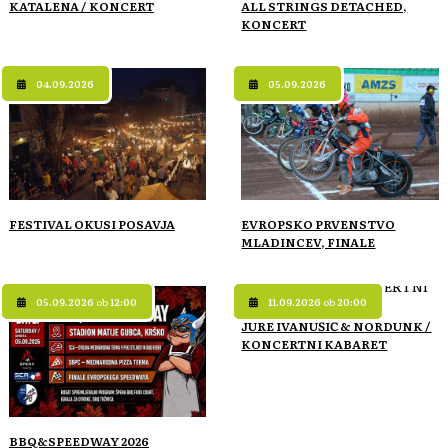
KATALENA / KONCERT
ALL STRINGS DETACHED,
KONCERT
04.09.2026
05.09.2026
FESTIVAL OKUSI POSAVJA
EVROPSKO PRVENSTVO
MLADINCEV, FINALE
05.09.2026
ob
12:00
11.09.2026
ob
20:00
JURE IVANUŠIČ & NORDUNK /
KONCERTNI KABARET
BBQ&SPEEDWAY 2026