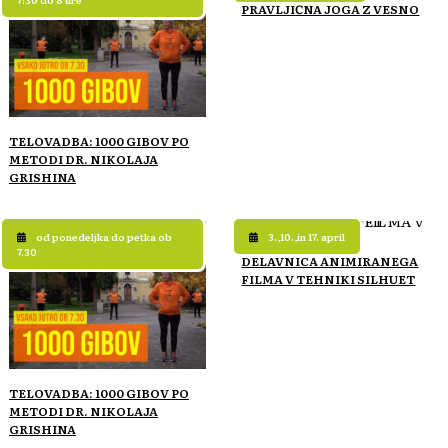
PRAVLJIČNA JOGA Z VESNO
TELOVADBA: 1000 GIBOV PO
METODI DR. NIKOLAJA
GRISHINA
od ponedeljka do petka ob
3.,10.,in 17. april
7.30
DELAVNICA ANIMIRANEGA
FILMA V TEHNIKI SILHUET
TELOVADBA: 1000 GIBOV PO
METODI DR. NIKOLAJA
GRISHINA