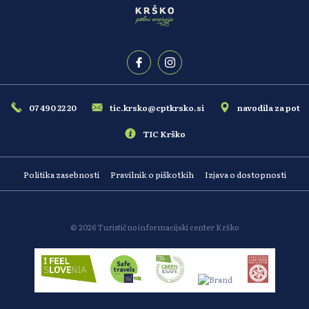
07 490 22 20
tic.krsko@cptkrsko.si
navodila za pot
TIC Krško
Politika zasebnosti
Pravilnik o piškotkih
Izjava o dostopnosti
© 2026 Turistično informacijski center Krško