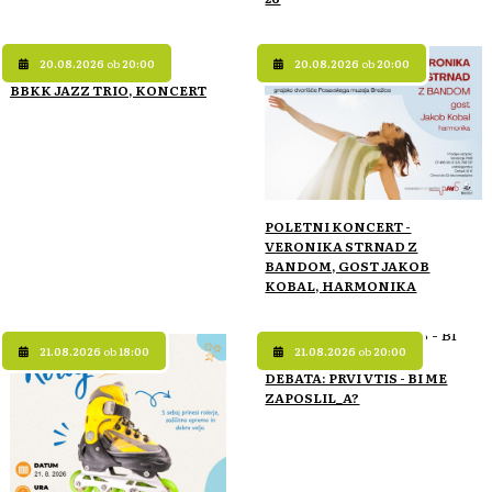
20.08.2026
ob
20:00
20.08.2026
ob
20:00
BBKK JAZZ TRIO, KONCERT
POLETNI KONCERT -
VERONIKA STRNAD Z
BANDOM, GOST JAKOB
KOBAL, HARMONIKA
21.08.2026
ob
18:00
21.08.2026
ob
20:00
DEBATA: PRVI VTIS - BI ME
ZAPOSLIL_A?