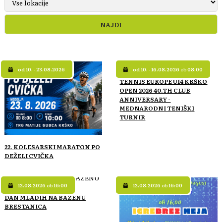
od 10. - 23.08.2026
od 10. - 16.08.2026
ob
08:00
TENNIS EUROPE U14 KRŠKO
OPEN 2026 40.TH CLUB
ANNIVERSARY -
MEDNARODNI TENIŠKI
TURNIR
22. KOLESARSKI MARATON PO
DEŽELI CVIČKA
12.08.2026
ob
16:00
12.08.2026
ob
16:00
DAN MLADIH NA BAZENU
BRESTANICA