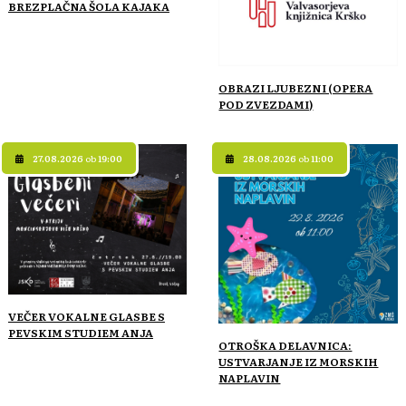
BREZPLAČNA ŠOLA KAJAKA
OBRAZI LJUBEZNI (OPERA
POD ZVEZDAMI)
27.08.2026
ob
19:00
28.08.2026
ob
11:00
VEČER VOKALNE GLASBE S
PEVSKIM STUDIEM ANJA
OTROŠKA DELAVNICA:
USTVARJANJE IZ MORSKIH
NAPLAVIN