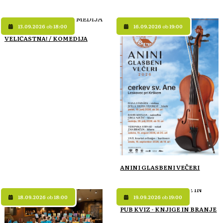
13.09.2026
ob
18:00
16.09.2026
ob
19:00
VELIČASTNA! / KOMEDIJA
ANINI GLASBENI VEČERI
18.09.2026
ob
18:00
19.09.2026
ob
19:00
PUB KVIZ - KNJIGE IN BRANJE