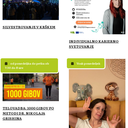
SILVESTROVANJE V KRŠKEM
INDIVIDUALNO KARIERNO
SVETOVANJE
od ponedeljka do petka ob
Vsak ponedeljek
7:30 do 8 ure
TELOVADBA: 1000 GIBOV PO
METODI DR. NIKOLAJA
GRISHINA