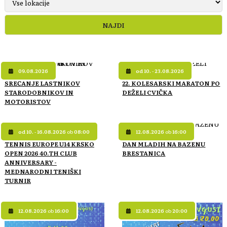
09.08.2026
od 10. - 23.08.2026
SREČANJE LASTNIKOV
22. KOLESARSKI MARATON PO
STARODOBNIKOV IN
DEŽELI CVIČKA
MOTORISTOV
od 10. - 16.08.2026
ob
08:00
12.08.2026
ob
16:00
TENNIS EUROPE U14 KRŠKO
DAN MLADIH NA BAZENU
OPEN 2026 40.TH CLUB
BRESTANICA
ANNIVERSARY -
MEDNARODNI TENIŠKI
TURNIR
12.08.2026
ob
16:00
12.08.2026
ob
20:00