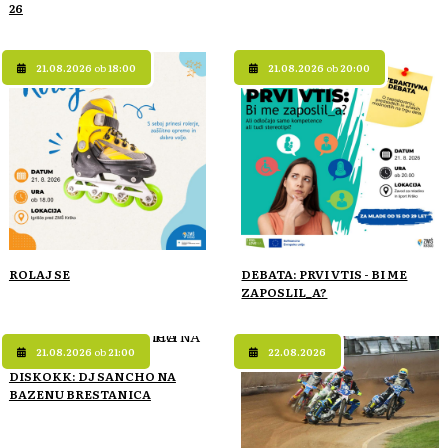
26
21.08.2026
ob
18:00
21.08.2026
ob
20:00
ROLAJ SE
DEBATA: PRVI VTIS - BI ME
ZAPOSLIL_A?
21.08.2026
ob
21:00
22.08.2026
DISKOKK: DJ SANCHO NA
BAZENU BRESTANICA