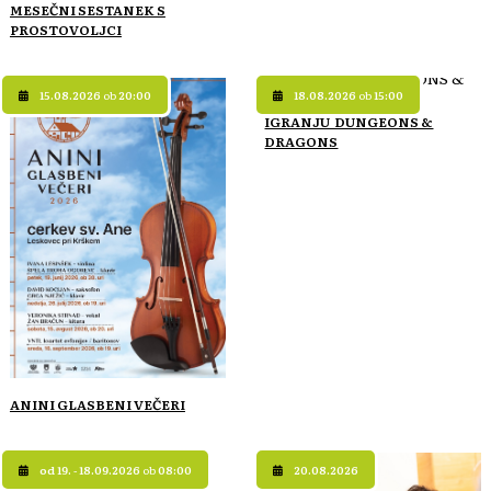
MESEČNI SESTANEK S
PROSTOVOLJCI
15.08.2026
ob
20:00
18.08.2026
ob
15:00
IGRANJU DUNGEONS &
DRAGONS
ANINI GLASBENI VEČERI
od 19. - 18.09.2026
ob
08:00
20.08.2026