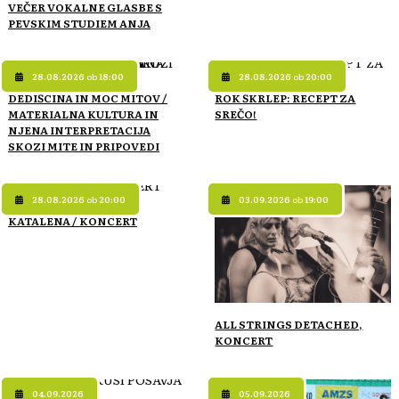
VEČER VOKALNE GLASBE S
PEVSKIM STUDIEM ANJA
28.08.2026
ob
18:00
28.08.2026
ob
20:00
DEDIŠCINA IN MOC MITOV /
ROK ŠKRLEP: RECEPT ZA
MATERIALNA KULTURA IN
SREČO!
NJENA INTERPRETACIJA
SKOZI MITE IN PRIPOVEDI
28.08.2026
ob
20:00
03.09.2026
ob
19:00
KATALENA / KONCERT
ALL STRINGS DETACHED,
KONCERT
04.09.2026
05.09.2026