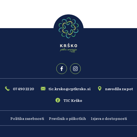
07 490 22 20
tic.krsko@cptkrsko.si
navodila za pot
TIC Krško
Politika zasebnosti
Pravilnik o piškotkih
Izjava o dostopnosti