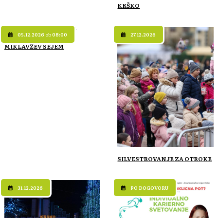
KRŠKO
05.12.2026
ob
08:00
27.12.2026
MIKLAVŽEV SEJEM
SILVESTROVANJE ZA OTROKE
31.12.2026
PO DOGOVORU