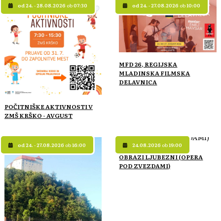
od 24. - 28.08.2026
ob
07:30
od 24. - 27.08.2026
ob
10:00
MFD 26, REGIJSKA
MLADINSKA FILMSKA
DELAVNICA
POČITNIŠKE AKTIVNOSTI V
ZMŠ KRŠKO - AVGUST
od 24. - 27.08.2026
ob
16:00
24.08.2026
ob
19:00
OBRAZI LJUBEZNI (OPERA
POD ZVEZDAMI)