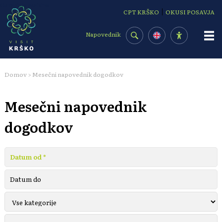
Osrednja vsebina
|
CPT KRŠKO
OKUSI POSAVJA
Napovednik
Domov
Mesečni napovednik dogodkov
>
Mesečni napovednik
dogodkov