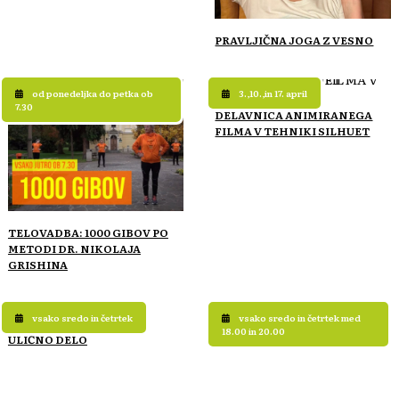
PRAVLJIČNA JOGA Z VESNO
od ponedeljka do petka ob
3.,10.,in 17. april
7.30
DELAVNICA ANIMIRANEGA
FILMA V TEHNIKI SILHUET
TELOVADBA: 1000 GIBOV PO
METODI DR. NIKOLAJA
GRISHINA
vsako sredo in četrtek
vsako sredo in četrtek med
18.00 in 20.00
ULIČNO DELO
ULIČNO DELO V AVGUSTU 2026