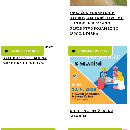
OBRAČUN POBRATENIH
KLUBOV, AMD KRŠKO VS. MC
LONIGO IN DRŽAVNO
PRVENSTVO POSAMEZNO
250CC, 1. DIRKA
22.08.2026
ob
14:00
22.08.2026
ob
18:00
SREDNJEVEŠKI DAN NA
GRADU RAJHENBURG
SOBOTNO DRUŽENJE Z
MLADIMI