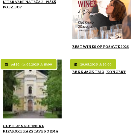
LITERARNI NATEČAJ - PIŠEŠ
POEZIJO?
BEST WINES OF POSAVJE 2026
od 20. - 14.09.2026
ob
18:00
20.08.2026
ob
20:00
BBKK JAZZ TRIO, KONCERT
ODPRTJE SKUPINSKE
KIPARSKE RAZSTAVE FORMA