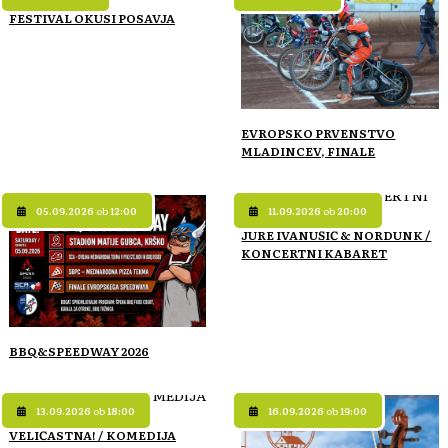
FESTIVAL OKUSI POSAVJA
EVROPSKO PRVENSTVO
MLADINCEV, FINALE
05.09.2026
ob
12:00
11.09.2026
ob
20:00
JURE IVANUŠIČ & NORDUNK /
KONCERTNI KABARET
BBQ&SPEEDWAY 2026
13.09.2026
ob
18:00
16.09.2026
ob
19:00
VELIČASTNA! / KOMEDIJA