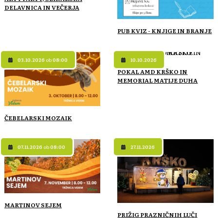
DELAVNICA IN VEČERJA
PUB KVIZ - KNJIGE IN BRANJE
03.10.2026
ob
08:00
10.10.2026
POKAL AMD KRŠKO IN
MEMORIAL MATIJE DUHA
ČEBELARSKI MOZAIK
07.11.2026
ob
08:00
27.11.2026
MARTINOV SEJEM
PRIŽIG PRAZNIČNIH LUČI