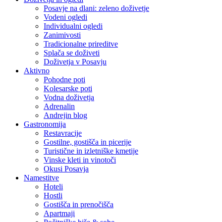
Posavje na dlani: zeleno doživetje
Vodeni ogledi
Individualni ogledi
Zanimivosti
Tradicionalne prireditve
Splača se doživeti
Doživetja v Posavju
Aktivno
Pohodne poti
Kolesarske poti
Vodna doživetja
Adrenalin
Andrejin blog
Gastronomija
Restavracije
Gostilne, gostišča in picerije
Turistične in izletniške kmetije
Vinske kleti in vinotoči
Okusi Posavja
Namestitve
Hoteli
Hostli
Gostišča in prenočišča
Apartmaji