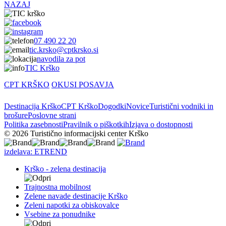
NAZAJ
07 490 22 20
tic.krsko@cptkrsko.si
navodila za pot
TIC Krško
CPT KRŠKO
OKUSI POSAVJA
Destinacija Krško
CPT Krško
Dogodki
Novice
Turistični vodniki in
brošure
Poslovne strani
Politika zasebnosti
Pravilnik o piškotkih
Izjava o dostopnosti
© 2026 Turistično informacijski center Krško
izdelava: ETREND
Krško - zelena destinacija
Trajnostna mobilnost
Zelene navade destinacije Krško
Zeleni napotki za obiskovalce
Vsebine za ponudnike