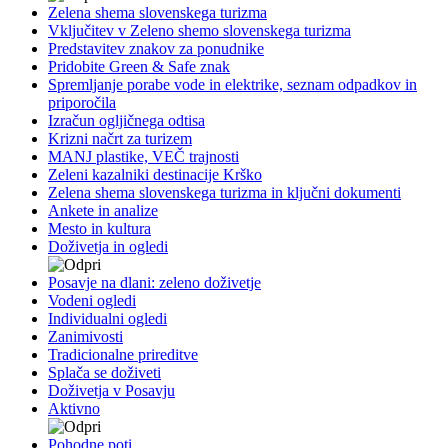
Zelena shema slovenskega turizma
Vključitev v Zeleno shemo slovenskega turizma
Predstavitev znakov za ponudnike
Pridobite Green & Safe znak
Spremljanje porabe vode in elektrike, seznam odpadkov in
priporočila
Izračun ogljičnega odtisa
Krizni načrt za turizem
MANJ plastike, VEČ trajnosti
Zeleni kazalniki destinacije Krško
Zelena shema slovenskega turizma in ključni dokumenti
Ankete in analize
Mesto in kultura
Doživetja in ogledi
Posavje na dlani: zeleno doživetje
Vodeni ogledi
Individualni ogledi
Zanimivosti
Tradicionalne prireditve
Splača se doživeti
Doživetja v Posavju
Aktivno
Pohodne poti