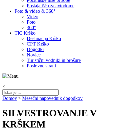
Počitniške hiše & sobe
Postajališča za avtodome
Foto & video & 360°
Video
Foto
360°
TIC Krško
Destinacija Krško
CPT Krško
Dogodki
Novice
Turistični vodniki in brošure
Poslovne strani
×
Domov
>
Mesečni napovednik dogodkov
SILVESTROVANJE V
KRŠKEM