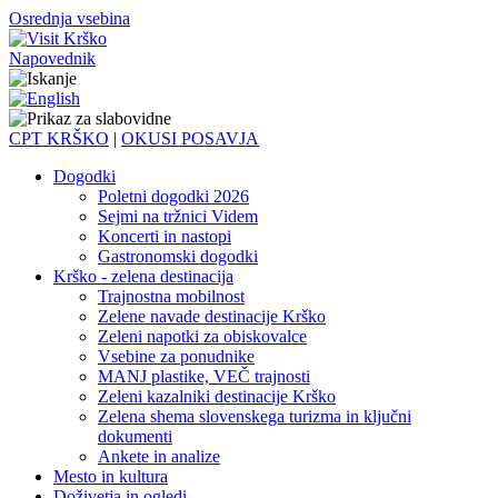
Osrednja vsebina
Napovednik
CPT KRŠKO
|
OKUSI POSAVJA
Dogodki
Poletni dogodki 2026
Sejmi na tržnici Videm
Koncerti in nastopi
Gastronomski dogodki
Krško - zelena destinacija
Trajnostna mobilnost
Zelene navade destinacije Krško
Zeleni napotki za obiskovalce
Vsebine za ponudnike
MANJ plastike, VEČ trajnosti
Zeleni kazalniki destinacije Krško
Zelena shema slovenskega turizma in ključni
dokumenti
Ankete in analize
Mesto in kultura
Doživetja in ogledi