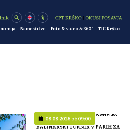
dnik
CPT KRŠKO
|
OKUSI POSAVJA
onomija
Namestitve
Foto & video & 360°
TIC Krško
08.08.2026
ob
09:00
BALINARSKI TURNIR V PARIH ZA