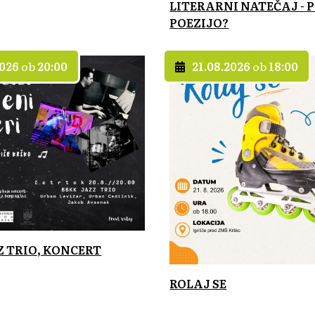
LITERARNI NATEČAJ - P
POEZIJO?
2026
ob
20:00
21.08.2026
ob
18:00
Z TRIO, KONCERT
ROLAJ SE