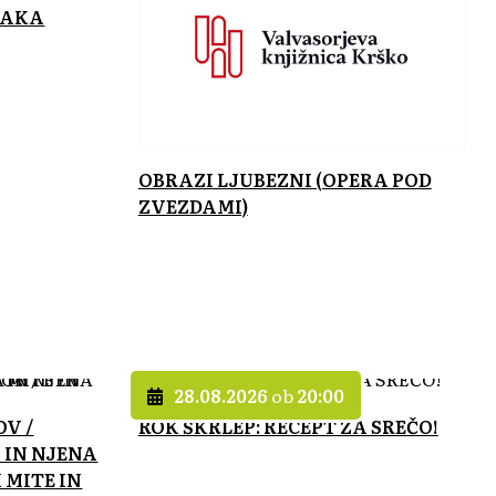
JAKA
OBRAZI LJUBEZNI (OPERA POD
ZVEZDAMI)
28.08.2026
ob
20:00
OV /
ROK ŠKRLEP: RECEPT ZA SREČO!
 IN NJENA
 MITE IN