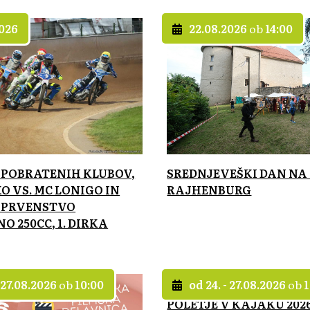
2026
22.08.2026
ob
14:00
POBRATENIH KLUBOV,
SREDNJEVEŠKI DAN NA
O VS. MC LONIGO IN
RAJHENBURG
 PRVENSTVO
 250CC, 1. DIRKA
- 27.08.2026
ob
10:00
od 24. - 27.08.2026
ob
1
POLETJE V KAJAKU 2026