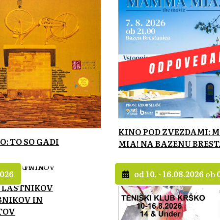
KINO POD ZVEZDAMI:
O: TO SO GADI
MIA! NA BAZENU BRES
2026
od 10. - 16.08.2026
ob
 LASTNIKOV
NIKOV IN
TOV