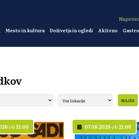
Napove
a
Mesto in kultura
Doživetja in ogledi
Aktivno
Gastr
dkov
2026
ob
21:00
07.08.2026
ob
21:00