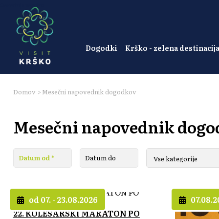
Osrednja vsebina
Dogodki
Krško - zelena destinacij
Domov
>
Mesečni napovednik dogodkov
Mesečni napovednik dogo
od 07. - 23.08.2026
07.08.
22. KOLESARSKI MARATON PO