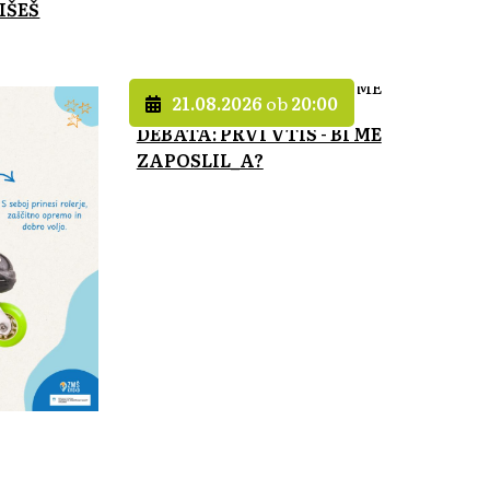
IŠEŠ
21.08.2026
ob
20:00
DEBATA: PRVI VTIS - BI ME
ZAPOSLIL_A?