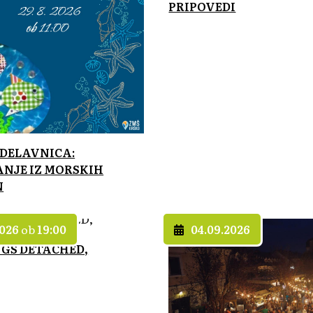
PRIPOVEDI
DELAVNICA:
NJE IZ MORSKIH
N
2026
ob
19:00
04.09.2026
NGS DETACHED,