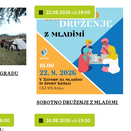
22.08.2026
ob
18:00
 GRADU
SOBOTNO DRUŽENJE Z MLADIMI
6:00
24.08.2026
ob
19:00
 -