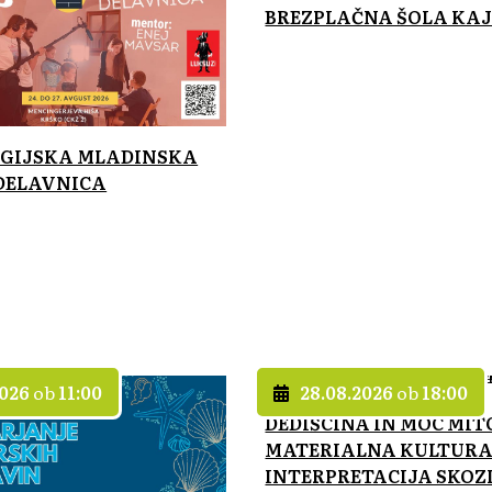
BREZPLAČNA ŠOLA KA
REGIJSKA MLADINSKA
DELAVNICA
2026
ob
11:00
28.08.2026
ob
18:00
DEDIŠCINA IN MOC MIT
MATERIALNA KULTURA
INTERPRETACIJA SKOZI