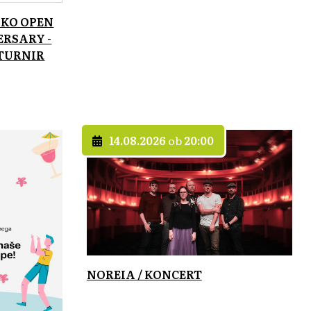
ŠKO OPEN
ERSARY -
TURNIR
14.08.2026
ob
20:00
NOREIA / KONCERT