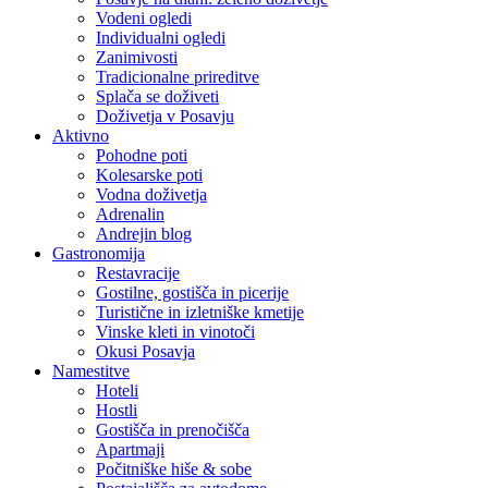
Vodeni ogledi
Individualni ogledi
Zanimivosti
Tradicionalne prireditve
Splača se doživeti
Doživetja v Posavju
Aktivno
Pohodne poti
Kolesarske poti
Vodna doživetja
Adrenalin
Andrejin blog
Gastronomija
Restavracije
Gostilne, gostišča in picerije
Turistične in izletniške kmetije
Vinske kleti in vinotoči
Okusi Posavja
Namestitve
Hoteli
Hostli
Gostišča in prenočišča
Apartmaji
Počitniške hiše & sobe