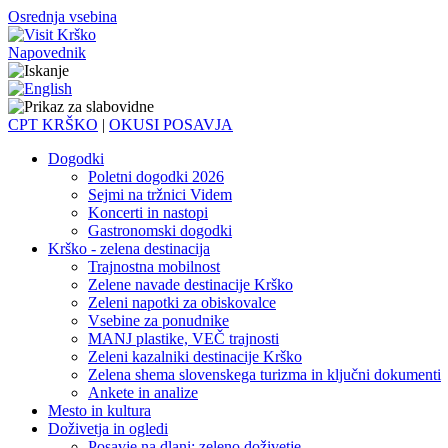
Osrednja vsebina
Napovednik
CPT KRŠKO
|
OKUSI POSAVJA
Dogodki
Poletni dogodki 2026
Sejmi na tržnici Videm
Koncerti in nastopi
Gastronomski dogodki
Krško - zelena destinacija
Trajnostna mobilnost
Zelene navade destinacije Krško
Zeleni napotki za obiskovalce
Vsebine za ponudnike
MANJ plastike, VEČ trajnosti
Zeleni kazalniki destinacije Krško
Zelena shema slovenskega turizma in ključni dokumenti
Ankete in analize
Mesto in kultura
Doživetja in ogledi
Posavje na dlani: zeleno doživetje