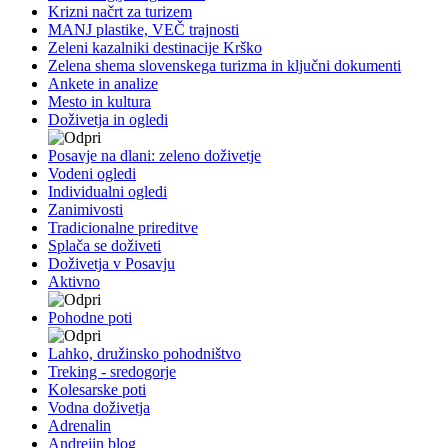
Krizni načrt za turizem
MANJ plastike, VEČ trajnosti
Zeleni kazalniki destinacije Krško
Zelena shema slovenskega turizma in ključni dokumenti
Ankete in analize
Mesto in kultura
Doživetja in ogledi
Posavje na dlani: zeleno doživetje
Vodeni ogledi
Individualni ogledi
Zanimivosti
Tradicionalne prireditve
Splača se doživeti
Doživetja v Posavju
Aktivno
Pohodne poti
Lahko, družinsko pohodništvo
Treking - sredogorje
Kolesarske poti
Vodna doživetja
Adrenalin
Andrejin blog