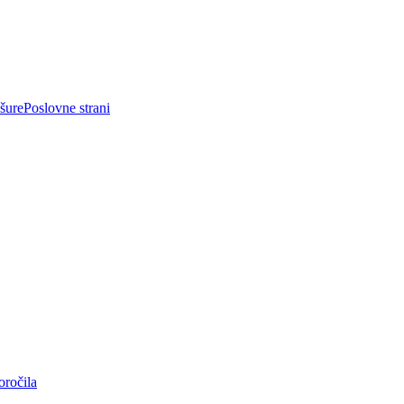
ošure
Poslovne strani
oročila