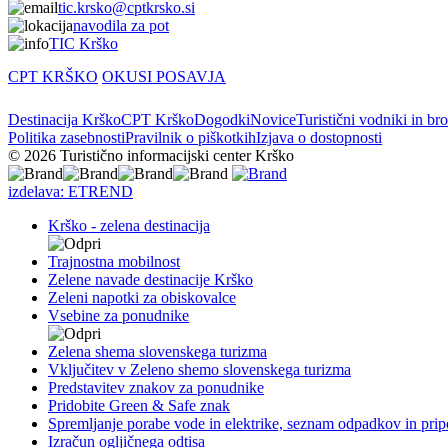
tic.krsko@cptkrsko.si
navodila za pot
TIC Krško
CPT KRŠKO
OKUSI POSAVJA
Destinacija Krško
CPT Krško
Dogodki
Novice
Turistični vodniki in br
Politika zasebnosti
Pravilnik o piškotkih
Izjava o dostopnosti
© 2026 Turistično informacijski center Krško
izdelava: ETREND
Krško - zelena destinacija
Trajnostna mobilnost
Zelene navade destinacije Krško
Zeleni napotki za obiskovalce
Vsebine za ponudnike
Zelena shema slovenskega turizma
Vključitev v Zeleno shemo slovenskega turizma
Predstavitev znakov za ponudnike
Pridobite Green & Safe znak
Spremljanje porabe vode in elektrike, seznam odpadkov in prip
Izračun ogljičnega odtisa