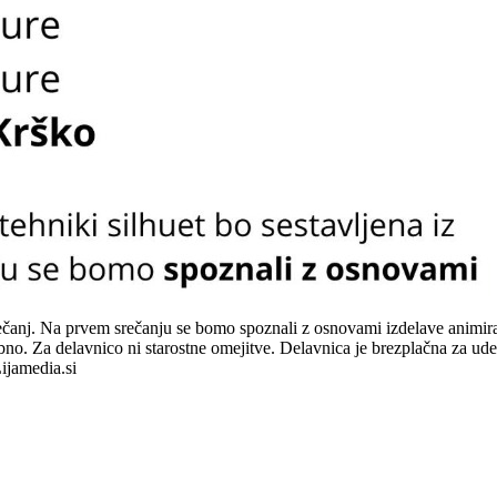
srečanj. Na prvem srečanju se bomo spoznali z osnovami izdelave animir
ebno. Za delavnico ni starostne omejitve. Delavnica je brezplačna za ud
ijamedia.si