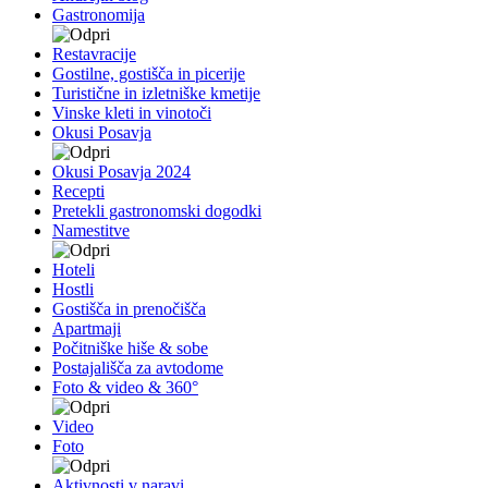
Gastronomija
Restavracije
Gostilne, gostišča in picerije
Turistične in izletniške kmetije
Vinske kleti in vinotoči
Okusi Posavja
Okusi Posavja 2024
Recepti
Pretekli gastronomski dogodki
Namestitve
Hoteli
Hostli
Gostišča in prenočišča
Apartmaji
Počitniške hiše & sobe
Postajališča za avtodome
Foto & video & 360°
Video
Foto
Aktivnosti v naravi