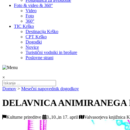
Postajališča za avtodome
Foto & video & 360°
Video
Foto
360°
TIC Krško
Destinacija Krško
CPT Krško
Dogodki
Novice
Turistični vodniki in brošure
Poslovne strani
×
Domov
>
Mesečni napovednik dogodkov
DELAVNICA ANIMIRANEGA 
Kulturne prireditve
3.,10.,in 17. april
Valvasorjeva knjižnica 