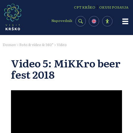
Osrednja vsebina
|
CPT KRŠKO
OKUSI POSAVJA
Napovednik
Domov
Foto & video & 360°
Video
>
>
Video 5: MiKKro beer
fest 2018