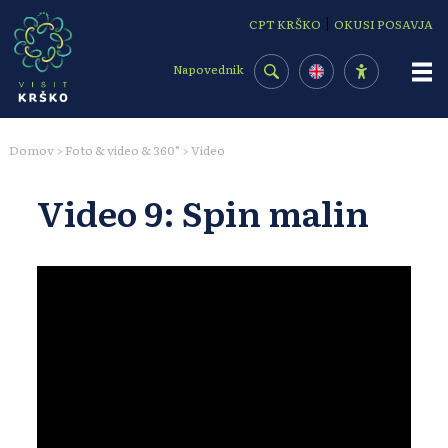
Osrednja vsebina
|
CPT KRŠKO
OKUSI POSAVJA
Napovednik
Domov
Foto & video & 360°
Video
>
>
Video 9: Spin malin