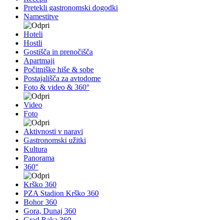
Pretekli gastronomski dogodki
Namestitve
Hoteli
Hostli
Gostišča in prenočišča
Apartmaji
Počitniške hiše & sobe
Postajališča za avtodome
Foto & video & 360°
Video
Foto
Aktivnosti v naravi
Gastronomski užitki
Kultura
Panorama
360°
Krško 360
PZA Stadion Krško 360
Bohor 360
Gora, Dunaj 360
Grad Raka 360