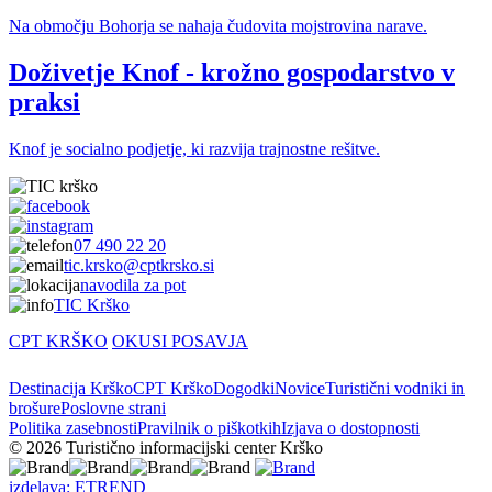
Na območju Bohorja se nahaja čudovita mojstrovina narave.
Doživetje Knof - krožno gospodarstvo v
praksi
Knof je socialno podjetje, ki razvija trajnostne rešitve.
07 490 22 20
tic.krsko@cptkrsko.si
navodila za pot
TIC Krško
CPT KRŠKO
OKUSI POSAVJA
Destinacija Krško
CPT Krško
Dogodki
Novice
Turistični vodniki in
brošure
Poslovne strani
Politika zasebnosti
Pravilnik o piškotkih
Izjava o dostopnosti
© 2026 Turistično informacijski center Krško
izdelava: ETREND