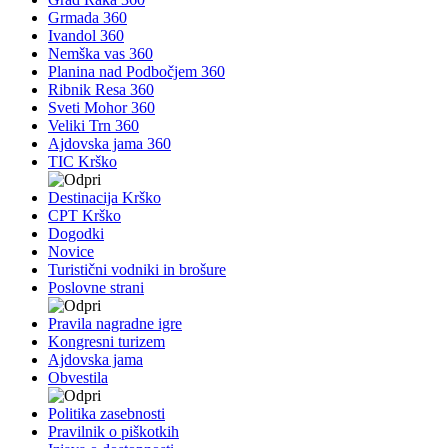
Grmada 360
Ivandol 360
Nemška vas 360
Planina nad Podbočjem 360
Ribnik Resa 360
Sveti Mohor 360
Veliki Trn 360
Ajdovska jama 360
TIC Krško
Destinacija Krško
CPT Krško
Dogodki
Novice
Turistični vodniki in brošure
Poslovne strani
Pravila nagradne igre
Kongresni turizem
Ajdovska jama
Obvestila
Politika zasebnosti
Pravilnik o piškotkih