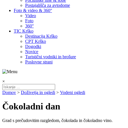
Počitniške hiše & sobe
Postajališča za avtodome
Foto & video & 360°
Video
Foto
360°
TIC Krško
Destinacija Krško
CPT Krško
Dogodki
Novice
Turistični vodniki in brošure
Poslovne strani
×
Domov
>
Doživetja in ogledi
>
Vodeni ogledi
Čokoladni dan
Grad s prečudovitim razgledom, čokolada in čokoladno vino.