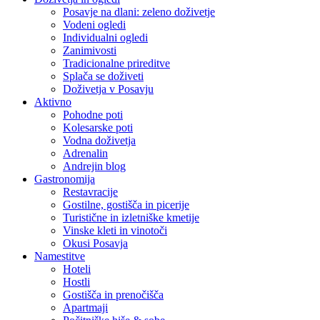
Posavje na dlani: zeleno doživetje
Vodeni ogledi
Individualni ogledi
Zanimivosti
Tradicionalne prireditve
Splača se doživeti
Doživetja v Posavju
Aktivno
Pohodne poti
Kolesarske poti
Vodna doživetja
Adrenalin
Andrejin blog
Gastronomija
Restavracije
Gostilne, gostišča in picerije
Turistične in izletniške kmetije
Vinske kleti in vinotoči
Okusi Posavja
Namestitve
Hoteli
Hostli
Gostišča in prenočišča
Apartmaji