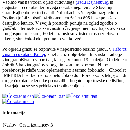
Vabimo vas na voden ogled čudovitega
gradu Rajhenburg
in
degustacijo čokolad ter prvega čokoladnega vina v Sloveniji.
Grad Rajhenburg stoji na idilični lokaciji s še lepšim razgledom.
Prvikrat je bil v pisnih virih omenjen že leta 895 in se ponaša s
častitljivo letnico. V svojih prostorih ponuja na ogled zgodbe o
graščakih ter razkriva skrivnostno življenje menihov trapistov, ki so
mu gospodarili skoraj 60 let. Trapisti so v tistem času izdelovali
likerje, sire, čokolado, penino in veliko več.
Po ogledu gradu se odpravite v neposredno bližino gradu, v
Hišo trt,
vina in čokolade Kunej
, ki izhaja iz dolgoletne družinske tradicije
vinogradništva in vinarstva, ki sega v konec 19. stoletja. Obdelujejo
dobrih 5 ha vinogradov z bogatim sortnim izborom. Njihova
posebnost je rdeče vino oplemeniteno s temno čokolado – Chocolat
IMPERIAL ter belo vino z belo čokolado. Prav tako izdelujejo tudi
druge čokoladne izdelke po navdihu bogate trapistovske dediščine,
ukvarjajo pa se še s pridelavo trsnih cepljenk.
Informacije
Naslov:
Cesta izgnancev 3