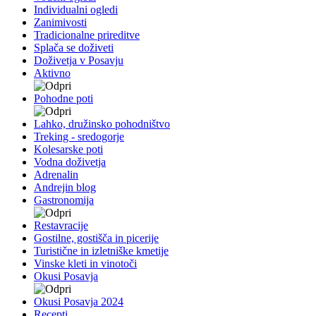
Individualni ogledi
Zanimivosti
Tradicionalne prireditve
Splača se doživeti
Doživetja v Posavju
Aktivno
Pohodne poti
Lahko, družinsko pohodništvo
Treking - sredogorje
Kolesarske poti
Vodna doživetja
Adrenalin
Andrejin blog
Gastronomija
Restavracije
Gostilne, gostišča in picerije
Turistične in izletniške kmetije
Vinske kleti in vinotoči
Okusi Posavja
Okusi Posavja 2024
Recepti