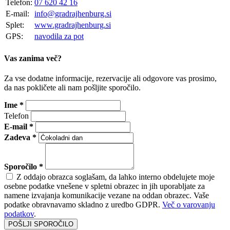
Telefon:
07 620 42 16
E-mail:
info@gradrajhenburg.si
Splet:
www.gradrajhenburg.si
GPS:
navodila za pot
Vas zanima več?
Za vse dodatne informacije, rezervacije ali odgovore vas prosimo,
da nas pokličete ali nam pošljite sporočilo.
Ime *
Telefon
E-mail *
Zadeva *
Sporočilo *
Z oddajo obrazca soglašam, da lahko interno obdelujete moje
osebne podatke vnešene v spletni obrazec in jih uporabljate za
namene izvajanja komunikacije vezane na oddan obrazec. Vaše
podatke obravnavamo skladno z uredbo GDPR.
Več o varovanju
podatkov
.