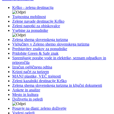
Krško - zelena destinacija
Trajnostna mobilnost
Zelene navade destinacije Krško
Zeleni napotki za obiskovalce
Vsebine za ponudnike
Zelena shema slovenskega turizma
Vključitev v Zeleno shemo slovenskega turizma
Predstavitev znakov za ponudnike
Pridobite Green & Safe znak
Spremljanje porabe vode in elektrike, seznam odpadkov in
priporočila
Izračun ogljičnega odtisa
Krizni načrt za turizem
MANJ plastike, VEČ trajnosti
Zeleni kazalniki destinacije Krško
Zelena shema slovenskega turizma in ključni dokumenti
Ankete in analize
Mesto in kultura
Doživetja in ogledi
Posavje na dlani: zeleno doživetje
Vodeni ogledi