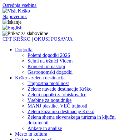
Osrednja vsebina
Napovednik
CPT KRŠKO
|
OKUSI POSAVJA
Dogodki
Poletni dogodki 2026
Sejmi na tržnici Videm
Koncerti in nastopi
Gastronomski dogodki
Krško - zelena destinacija
Trajnostna mobilnost
Zelene navade destinacije Krško
Zeleni napotki za obiskovalce
Vsebine za ponudnike
MANJ plastike, VEČ trajnosti
Zeleni kazalniki destinacije Krško
Zelena shema slovenskega turizma in ključni
dokumenti
Ankete in analize
Mesto in kultura
Doživetja in ogledi