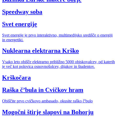
Speedway soba
Svet energije
Svet energije je prvo interaktivno, multimedijsko središče o energiji
in energetiki.
Nuklearna elektrarna Krško
Vsako leto obišče elektrarno približno 5000 obiskovalcev, od katerih
je več kot polovica osnovnošolcev, dijakov in študentov.
Krškočara
Raška č’bula in Cvičkov hram
Obiščite prvo cvičkovo ambasado, okusite raško č'bulo
Mogočni štirje slapovi na Bohorju