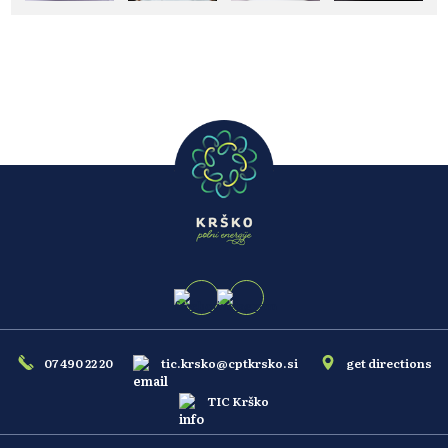
07 490 22 20
tic.krsko@cptkrsko.si
get directions
TIC Krško