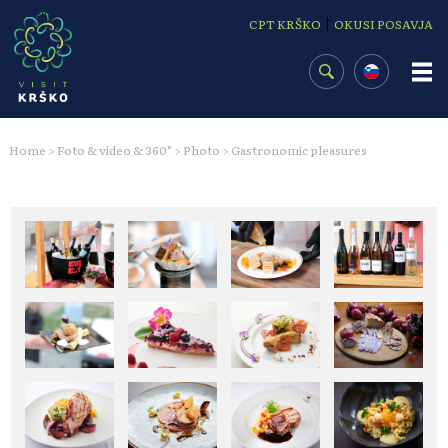
Osrednja vsebina
|
CPT KRŠKO
OKUSI POSAVJA
Home
Foto & video & 360°
Photo
Gastronomic pleasures
>
>
>