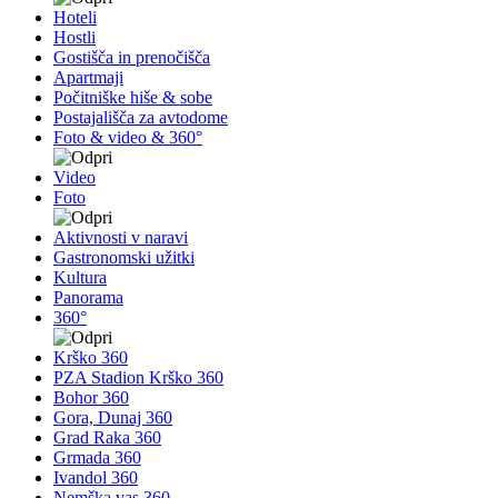
Hoteli
Hostli
Gostišča in prenočišča
Apartmaji
Počitniške hiše & sobe
Postajališča za avtodome
Foto & video & 360°
Video
Foto
Aktivnosti v naravi
Gastronomski užitki
Kultura
Panorama
360°
Krško 360
PZA Stadion Krško 360
Bohor 360
Gora, Dunaj 360
Grad Raka 360
Grmada 360
Ivandol 360
Nemška vas 360