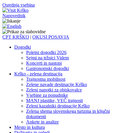
Osrednja vsebina
Napovednik
CPT KRŠKO
|
OKUSI POSAVJA
Dogodki
Poletni dogodki 2026
Sejmi na tržnici Videm
Koncerti in nastopi
Gastronomski dogodki
Krško - zelena destinacija
Trajnostna mobilnost
Zelene navade destinacije Krško
Zeleni napotki za obiskovalce
Vsebine za ponudnike
MANJ plastike, VEČ trajnosti
Zeleni kazalniki destinacije Krško
Zelena shema slovenskega turizma in ključni
dokumenti
Ankete in analize
Mesto in kultura
Doživetja in ogledi