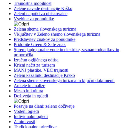
Trajnostna mobilnost
Zelene navade destinacije Krško
Zeleni napotki za obiskovalce
Vsebine za ponudnike
Zelena shema slovenskega turizma
Vključitev v Zeleno shemo slovenskega turizma
Predstavitev znakov za ponudnike
Pridobite Green & Safe znak
Spremljanje porabe vode in elektrike, seznam odpadkov in
priporočila
Izračun ogljičnega odtisa
Krizni načrt za turizem
MANJ plastike, VEČ trajnosti
Zeleni kazalniki destinacije Krško
Zelena shema slovenskega turizma in ključni dokumenti
Ankete in analize
Mesto in kultura
Doživetja in ogledi
Posavje na dlani: zeleno doživetje
Vodeni ogledi
Individualni ogledi
Zanimivosti
Tradicionalne prireditve