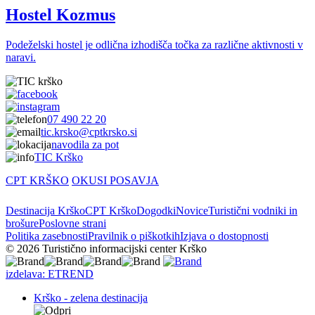
Hostel Kozmus
Podeželski hostel je odlična izhodišča točka za različne aktivnosti v
naravi.
07 490 22 20
tic.krsko@cptkrsko.si
navodila za pot
TIC Krško
CPT KRŠKO
OKUSI POSAVJA
Destinacija Krško
CPT Krško
Dogodki
Novice
Turistični vodniki in
brošure
Poslovne strani
Politika zasebnosti
Pravilnik o piškotkih
Izjava o dostopnosti
© 2026 Turistično informacijski center Krško
izdelava: ETREND
Krško - zelena destinacija