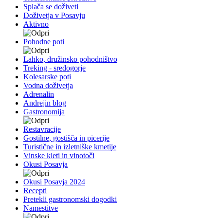
Splača se doživeti
Doživetja v Posavju
Aktivno
Pohodne poti
Lahko, družinsko pohodništvo
Treking - sredogorje
Kolesarske poti
Vodna doživetja
Adrenalin
Andrejin blog
Gastronomija
Restavracije
Gostilne, gostišča in picerije
Turistične in izletniške kmetije
Vinske kleti in vinotoči
Okusi Posavja
Okusi Posavja 2024
Recepti
Pretekli gastronomski dogodki
Namestitve