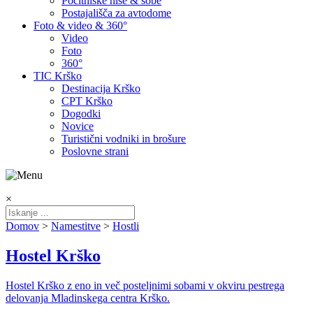
Počitniške hiše & sobe
Postajališča za avtodome
Foto & video & 360°
Video
Foto
360°
TIC Krško
Destinacija Krško
CPT Krško
Dogodki
Novice
Turistični vodniki in brošure
Poslovne strani
×
Domov
>
Namestitve
>
Hostli
Hostel Krško
Hostel Krško z eno in več posteljnimi sobami v okviru pestrega
delovanja Mladinskega centra Krško.