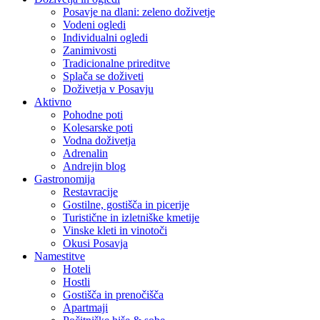
Posavje na dlani: zeleno doživetje
Vodeni ogledi
Individualni ogledi
Zanimivosti
Tradicionalne prireditve
Splača se doživeti
Doživetja v Posavju
Aktivno
Pohodne poti
Kolesarske poti
Vodna doživetja
Adrenalin
Andrejin blog
Gastronomija
Restavracije
Gostilne, gostišča in picerije
Turistične in izletniške kmetije
Vinske kleti in vinotoči
Okusi Posavja
Namestitve
Hoteli
Hostli
Gostišča in prenočišča
Apartmaji