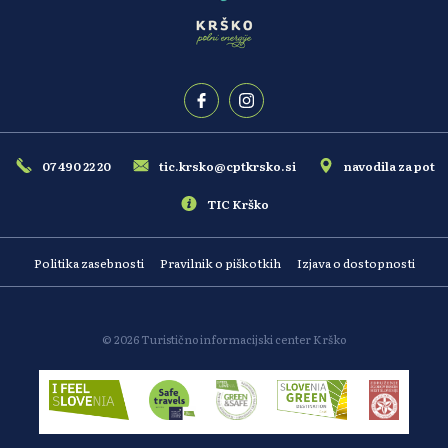
07 490 22 20
tic.krsko@cptkrsko.si
navodila za pot
TIC Krško
Politika zasebnosti
Pravilnik o piškotkih
Izjava o dostopnosti
© 2026 Turistično informacijski center Krško