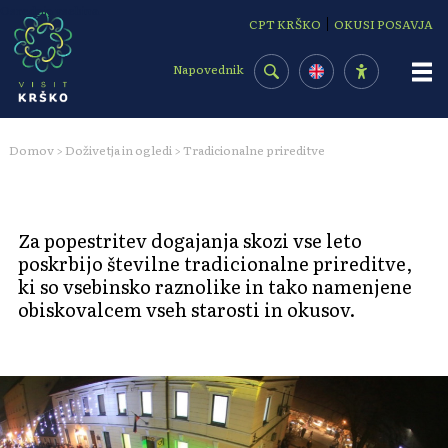
Osrednja vsebina
|
CPT KRŠKO
OKUSI POSAVJA
Napovednik
Domov
Doživetja in ogledi
Tradicionalne prireditve
>
>
Za popestritev dogajanja skozi vse leto
poskrbijo številne tradicionalne prireditve,
ki so vsebinsko raznolike in tako namenjene
obiskovalcem vseh starosti in okusov.