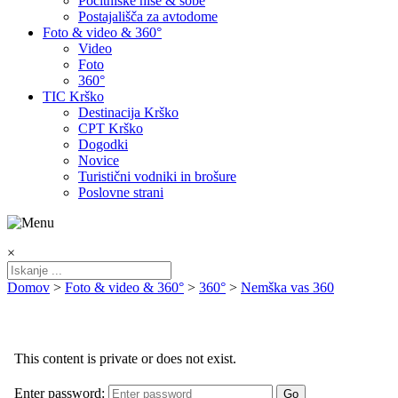
Počitniške hiše & sobe
Postajališča za avtodome
Foto & video & 360°
Video
Foto
360°
TIC Krško
Destinacija Krško
CPT Krško
Dogodki
Novice
Turistični vodniki in brošure
Poslovne strani
×
Domov
>
Foto & video & 360°
>
360°
>
Nemška vas 360