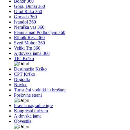
Bohor 360
Gora, Dunaj 360
Grad Raka 360
Grmada 360
Ivandol 360
Nemška vas 360
Planina nad Podbočjem 360
Ribnik Resa 360
Sveti Mohor 360
Veliki Trn 360
Ajdovska jama 360
TIC Krško
Destinacija Krško
CPT Krško
Dogodki
Novice
Turistični vodniki in brošure
Poslovne strani
Pravila nagradne igre
Kongresni turizem
Ajdovska jama
Obvestila