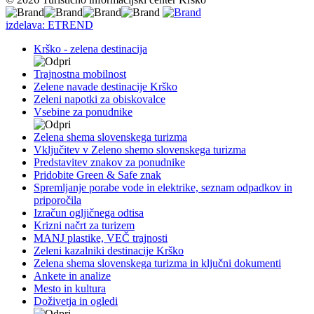
izdelava: ETREND
Krško - zelena destinacija
Trajnostna mobilnost
Zelene navade destinacije Krško
Zeleni napotki za obiskovalce
Vsebine za ponudnike
Zelena shema slovenskega turizma
Vključitev v Zeleno shemo slovenskega turizma
Predstavitev znakov za ponudnike
Pridobite Green & Safe znak
Spremljanje porabe vode in elektrike, seznam odpadkov in
priporočila
Izračun ogljičnega odtisa
Krizni načrt za turizem
MANJ plastike, VEČ trajnosti
Zeleni kazalniki destinacije Krško
Zelena shema slovenskega turizma in ključni dokumenti
Ankete in analize
Mesto in kultura
Doživetja in ogledi