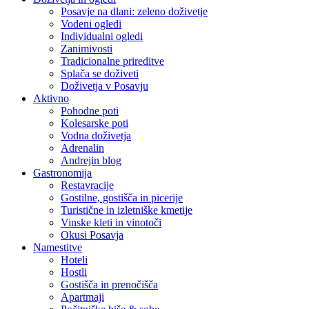
Posavje na dlani: zeleno doživetje
Vodeni ogledi
Individualni ogledi
Zanimivosti
Tradicionalne prireditve
Splača se doživeti
Doživetja v Posavju
Aktivno
Pohodne poti
Kolesarske poti
Vodna doživetja
Adrenalin
Andrejin blog
Gastronomija
Restavracije
Gostilne, gostišča in picerije
Turistične in izletniške kmetije
Vinske kleti in vinotoči
Okusi Posavja
Namestitve
Hoteli
Hostli
Gostišča in prenočišča
Apartmaji