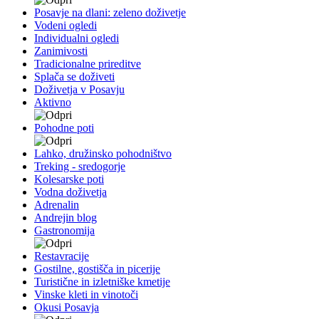
Posavje na dlani: zeleno doživetje
Vodeni ogledi
Individualni ogledi
Zanimivosti
Tradicionalne prireditve
Splača se doživeti
Doživetja v Posavju
Aktivno
Pohodne poti
Lahko, družinsko pohodništvo
Treking - sredogorje
Kolesarske poti
Vodna doživetja
Adrenalin
Andrejin blog
Gastronomija
Restavracije
Gostilne, gostišča in picerije
Turistične in izletniške kmetije
Vinske kleti in vinotoči
Okusi Posavja