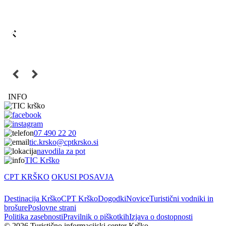
07 490 22 20
tic.krsko@cptkrsko.si
navodila za pot
TIC Krško
CPT KRŠKO
OKUSI POSAVJA
Destinacija Krško
CPT Krško
Dogodki
Novice
Turistični vodniki in
brošure
Poslovne strani
Politika zasebnosti
Pravilnik o piškotkih
Izjava o dostopnosti
© 2026 Turistično informacijski center Krško