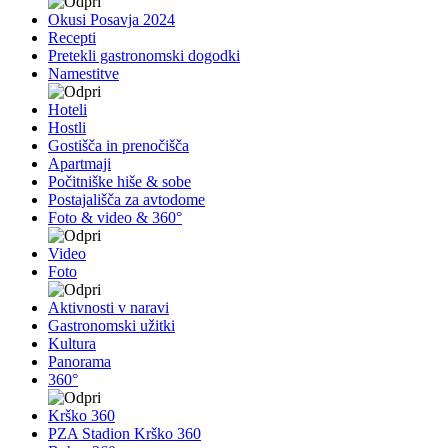
Okusi Posavja 2024
Recepti
Pretekli gastronomski dogodki
Namestitve
Hoteli
Hostli
Gostišča in prenočišča
Apartmaji
Počitniške hiše & sobe
Postajališča za avtodome
Foto & video & 360°
Video
Foto
Aktivnosti v naravi
Gastronomski užitki
Kultura
Panorama
360°
Krško 360
PZA Stadion Krško 360