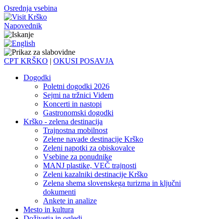
Osrednja vsebina
Napovednik
CPT KRŠKO
|
OKUSI POSAVJA
Dogodki
Poletni dogodki 2026
Sejmi na tržnici Videm
Koncerti in nastopi
Gastronomski dogodki
Krško - zelena destinacija
Trajnostna mobilnost
Zelene navade destinacije Krško
Zeleni napotki za obiskovalce
Vsebine za ponudnike
MANJ plastike, VEČ trajnosti
Zeleni kazalniki destinacije Krško
Zelena shema slovenskega turizma in ključni
dokumenti
Ankete in analize
Mesto in kultura
Doživetja in ogledi