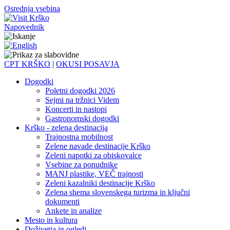
Osrednja vsebina
Napovednik
CPT KRŠKO
|
OKUSI POSAVJA
Dogodki
Poletni dogodki 2026
Sejmi na tržnici Videm
Koncerti in nastopi
Gastronomski dogodki
Krško - zelena destinacija
Trajnostna mobilnost
Zelene navade destinacije Krško
Zeleni napotki za obiskovalce
Vsebine za ponudnike
MANJ plastike, VEČ trajnosti
Zeleni kazalniki destinacije Krško
Zelena shema slovenskega turizma in ključni
dokumenti
Ankete in analize
Mesto in kultura
Doživetja in ogledi