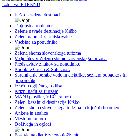
izdelava: ETREND
Krško - zelena destinacija
Trajnostna mobilnost
Zelene navade destinacije Krško
Zeleni napotki za obiskovalce
Vsebine za ponudnike
Zelena shema slovenskega turizma
Vključitev v Zeleno shemo slovenskega turizma
Predstavitev znakov za ponudnike
Pridobite Green & Safe znak
Spremljanje porabe vode in elektrike, seznam odpadkov in
priporočila
Izračun ogljičnega odtisa
Krizni načrt za turizem
MANJ plastike, VEČ trajnosti
Zeleni kazalniki destinacije Krško
Zelena shema slovenskega turizma in ključni dokumenti
Ankete in analize
Mesto in kultura
Doživetja in ogledi
Posavje na dlani: zeleno doživetje