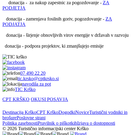
donacija - za nakup zapestnic za pogozdovanje -
ZA
PODJETJA
donacija - zamenjava fosilnih goriv, pogozdovanje -
ZA
PODJATJA
donacija - širjenje obnovljivih virov energije v državah v razvoju
donacija - podpora projektov, ki zmanjšujejo emisije
07 490 22 20
tic.krsko@cptkrsko.si
navodila za pot
TIC Krško
CPT KRŠKO
OKUSI POSAVJA
Destinacija Krško
CPT Krško
Dogodki
Novice
Turistični vodniki in
brošure
Poslovne strani
Politika zasebnosti
Pravilnik o piškotkih
Izjava o dostopnosti
© 2026 Turistično informacijski center Krško