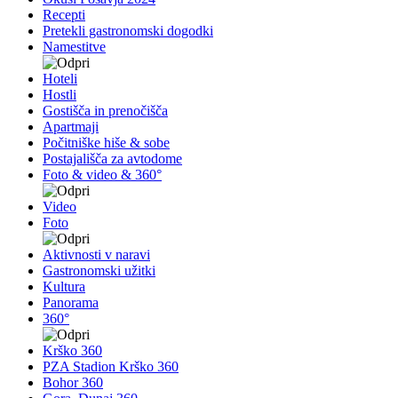
Recepti
Pretekli gastronomski dogodki
Namestitve
Hoteli
Hostli
Gostišča in prenočišča
Apartmaji
Počitniške hiše & sobe
Postajališča za avtodome
Foto & video & 360°
Video
Foto
Aktivnosti v naravi
Gastronomski užitki
Kultura
Panorama
360°
Krško 360
PZA Stadion Krško 360
Bohor 360