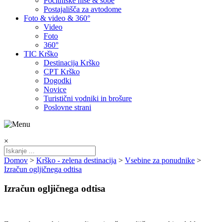
Počitniške hiše & sobe
Postajališča za avtodome
Foto & video & 360°
Video
Foto
360°
TIC Krško
Destinacija Krško
CPT Krško
Dogodki
Novice
Turistični vodniki in brošure
Poslovne strani
×
Domov
>
Krško - zelena destinacija
>
Vsebine za ponudnike
>
Izračun ogljičnega odtisa
Izračun ogljičnega odtisa