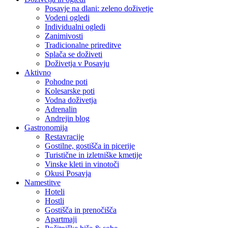
Posavje na dlani: zeleno doživetje
Vodeni ogledi
Individualni ogledi
Zanimivosti
Tradicionalne prireditve
Splača se doživeti
Doživetja v Posavju
Aktivno
Pohodne poti
Kolesarske poti
Vodna doživetja
Adrenalin
Andrejin blog
Gastronomija
Restavracije
Gostilne, gostišča in picerije
Turistične in izletniške kmetije
Vinske kleti in vinotoči
Okusi Posavja
Namestitve
Hoteli
Hostli
Gostišča in prenočišča
Apartmaji