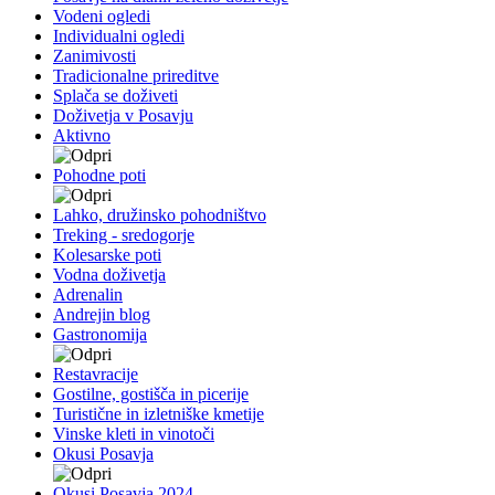
Vodeni ogledi
Individualni ogledi
Zanimivosti
Tradicionalne prireditve
Splača se doživeti
Doživetja v Posavju
Aktivno
Pohodne poti
Lahko, družinsko pohodništvo
Treking - sredogorje
Kolesarske poti
Vodna doživetja
Adrenalin
Andrejin blog
Gastronomija
Restavracije
Gostilne, gostišča in picerije
Turistične in izletniške kmetije
Vinske kleti in vinotoči
Okusi Posavja
Okusi Posavja 2024