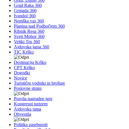
Gora, Dunaj 360
Grad Raka 360
Grmada 360
Ivandol 360
Nemška vas 360
Planina nad Podbočjem 360
Ribnik Resa 360
Sveti Mohor 360
Veliki Trn 360
Ajdovska jama 360
TIC Krško
Destinacija Krško
CPT Krško
Dogodki
Novice
Turistični vodniki in brošure
Poslovne strani
Pravila nagradne igre
Kongresni turizem
Ajdovska jama
Obvestila
Politika zasebnosti