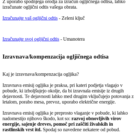
Z uporabo spodnjega orodja za izračun ogljičnega odtisa, lahko
izračunate ogljični odtis vašega obrata.
Izračunajte vaš ogljični odtis
- Zeleni ključ
Izračunajte svoj ogljični odtis
- Umanotera
Izravnava/kompenzacija ogljičnega odtisa
Kaj je izravnava/kompenzacija ogljika?
Izravnava emisij ogljika je praksa, pri kateri podjetja vlagajo v
pobude, ki izboljšujejo okolje, da bi izravnala emisije iz drugih
dejavnosti. Te dejavnosti lahko med drugim vključujejo potovanja z
letalom, porabo mesa, prevoz, uporabo električne energije.
Izravnava emisij ogljika je preprosto vlaganje v pobude, ki lahko
nadomestijo njihovo škodo, kot so:
razvoj obnovljivih virov
energije, sajenje dreves, pomoč pri zaščiti živalskih in
rastlinskih vrst itd.
Spodaj so navedene nekatere od pobud.