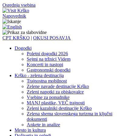
Osrednja vsebina
Napovednik
CPT KRŠKO
|
OKUSI POSAVJA
Dogodki
Poletni dogodki 2026
Sejmi na tržnici Videm
Koncerti in nastopi
Gastronomski dogodki
Krško - zelena destinacija
Trajnostna mobilnost
Zelene navade destinacije Krško
Zeleni napotki za obiskovalce
Vsebine za ponudnike
MANJ plastike, VEČ trajnosti
Zeleni kazalniki destinacije Krško
Zelena shema slovenskega turizma in ključni
dokumenti
Ankete in analize
Mesto in kultura
Doživetja in ogledi