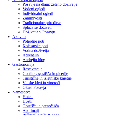
Posavje na dlani: zeleno doživetje
Vodeni ogledi
Individualni ogledi
Zanimivosti
Tradicionalne prireditve
Splača se doživeti
Doživetja v Posavju
Aktivno
Pohodne poti
Kolesarske poti
Vodna doživetja
Adrenalin
Andrejin blog
Gastronomija
Restavracije
Gostilne, gostišča in picerije
Turistične in izletniške kmetije
Vinske kleti in vinotoči
Okusi Posavja
Namestitve
Hoteli
Hostli
Gostišča in prenočišča
Apartmaji