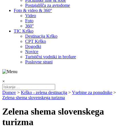
Počitniške hiše & sobe
Postajališča za avtodome
Foto & video & 360°
Video
Foto
360°
TIC Krško
Destinacija Krško
CPT Krško
Dogodki
Novice
Turistični vodniki in brošure
Poslovne strani
×
Domov
>
Krško - zelena destinacija
>
Vsebine za ponudnike
>
Zelena shema slovenskega turizma
Zelena shema slovenskega
turizma