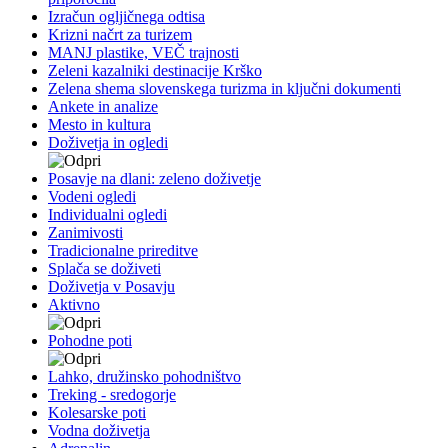
Izračun ogljičnega odtisa
Krizni načrt za turizem
MANJ plastike, VEČ trajnosti
Zeleni kazalniki destinacije Krško
Zelena shema slovenskega turizma in ključni dokumenti
Ankete in analize
Mesto in kultura
Doživetja in ogledi
Posavje na dlani: zeleno doživetje
Vodeni ogledi
Individualni ogledi
Zanimivosti
Tradicionalne prireditve
Splača se doživeti
Doživetja v Posavju
Aktivno
Pohodne poti
Lahko, družinsko pohodništvo
Treking - sredogorje
Kolesarske poti
Vodna doživetja