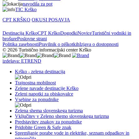
navodila za pot
TIC Krško
CPT KRŠKO
OKUSI POSAVJA
Destinacija Krško
CPT Krško
Dogodki
Novice
Turistični vodniki in
brošure
Poslovne strani
Politika zasebnosti
Pravilnik o piškotkih
Izjava o dostopnosti
© 2026 Turistično informacijski center Krško
izdelava: ETREND
Krško - zelena destinacija
Trajnostna mobilnost
Zelene navade destinacije Krško
Zeleni napotki za obiskovalce
Vsebine za ponudnike
Zelena shema slovenskega turizma
Vključitev v Zeleno shemo slovenskega turizma
Predstavitev znakov za ponudnike
Pridobite Green & Safe znak
Spremljanje porabe vode in elektrike, seznam odpadkov in
priporočila