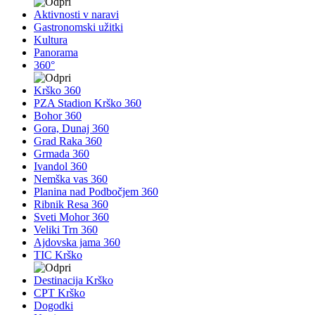
Aktivnosti v naravi
Gastronomski užitki
Kultura
Panorama
360°
Krško 360
PZA Stadion Krško 360
Bohor 360
Gora, Dunaj 360
Grad Raka 360
Grmada 360
Ivandol 360
Nemška vas 360
Planina nad Podbočjem 360
Ribnik Resa 360
Sveti Mohor 360
Veliki Trn 360
Ajdovska jama 360
TIC Krško
Destinacija Krško
CPT Krško
Dogodki