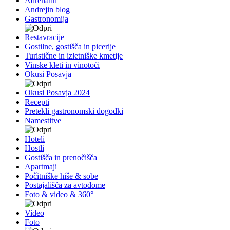
Adrenalin
Andrejin blog
Gastronomija
Restavracije
Gostilne, gostišča in picerije
Turistične in izletniške kmetije
Vinske kleti in vinotoči
Okusi Posavja
Okusi Posavja 2024
Recepti
Pretekli gastronomski dogodki
Namestitve
Hoteli
Hostli
Gostišča in prenočišča
Apartmaji
Počitniške hiše & sobe
Postajališča za avtodome
Foto & video & 360°
Video
Foto