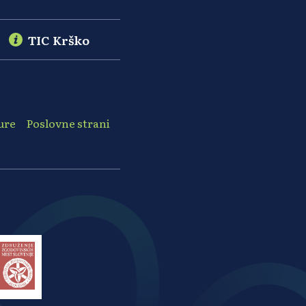
TIC Krško
ure
Poslovne strani