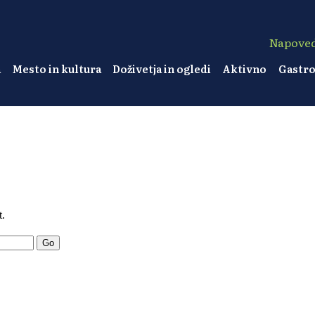
Napove
a
Mesto in kultura
Doživetja in ogledi
Aktivno
Gastr