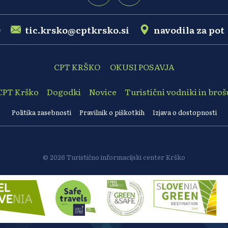
0
tic.krsko@cptkrsko.si
navodila za pot
CPT KRŠKO
OKUSI POSAVJA
CPT Krško
Dogodki
Novice
Turistični vodniki in broš
Politika zasebnosti
Pravilnik o piškotkih
Izjava o dostopnosti
© 2026 Turistično informacijski center Krško