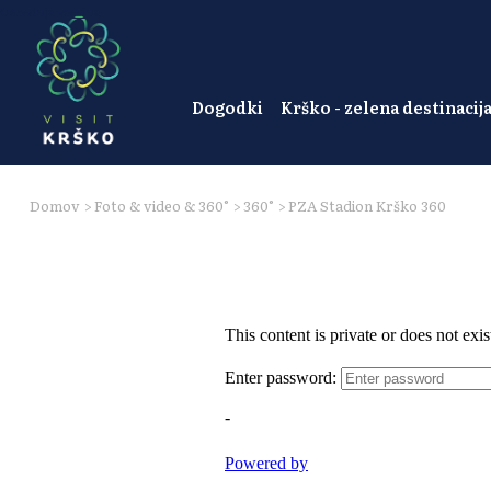
Osrednja vsebina
Dogodki
Krško - zelena destinacij
Domov
>
Foto & video & 360°
>
360°
>
PZA Stadion Krško 360