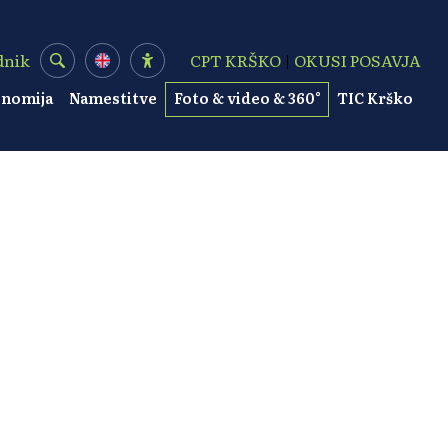
dnik
CPT KRŠKO
|
OKUSI POSAVJA
onomija
Namestitve
Foto & video & 360°
TIC Krško