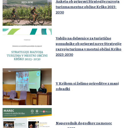
Anketa ob pripravi Strategije razvoja
turizma mestne občine Krško 2023-
2030
Vabilo na delavnice za turistične
ponudnike ob pripravi nove Strategije
razvoja turizma v mestni občini Krško
2023-2030
V Krškem si želimo prireditve z manj
odpadki
Napovednik dogodkov za mesec