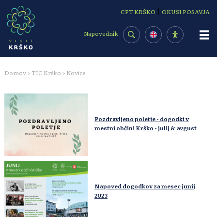
Osrednja vsebina
|
CPT KRŠKO
OKUSI POSAVJA
Napovednik
Domov
TIC Krško
Novice
>
>
Pozdravljeno poletje - dogodki v
mestni občini Krško - julij & avgust
Napoved dogodkov za mesec junij
2023