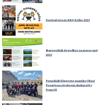
Festival piva in BBQ Krško 2023
Napovednik dogodkov za mesec maj
2023
Ponudniki blagovne znamke Okusi
Posavja na strokovni ekskurziji v
Franciji