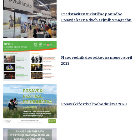
Predstavitev turistične ponudbe
Posavja kar na dveh sejmih v Zagrebu
Napovednik dogodkov za mesec april
2023
Posavski festival pohodništva 2023