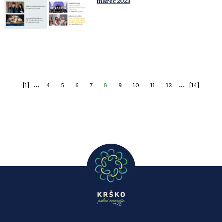
marec 2023
...
...
[1]
4
5
6
7
8
9
10
11
12
[14]